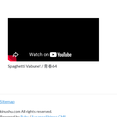
Spaghetti Vabune! / 青春64
Sitemap
kinushu.com All rights reserved.
Powered by
Ruby
/
SusanooShinwa CMS