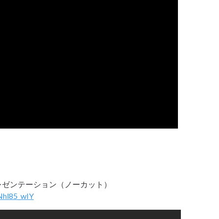
レゼンテーション（ノーカット）
Nhl85_wIY